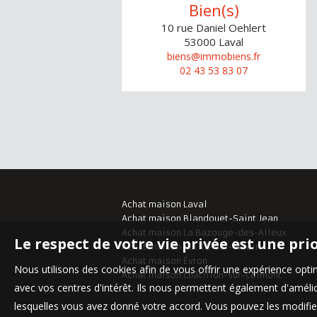
Bien(s)
10 rue Daniel Oehlert
53000
Laval
biens@immobiens.fr
02 43 53 83 07
Achat maison Laval
Achat maison Blandouet-Saint Jean
Achat maison La Bazouge-des-Alleux
Le respect de votre vie privée est une pri
Achat maison Nuillé-sur-Vicoin
Achat maison Évron
Nous utilisons des cookies afin de vous offrir une expérience op
Achat maison Châtillon-sur-Colmont
avec vos centres d'intérêt. Ils nous permettent également d'amélior
lesquelles vous avez donné votre accord. Vous pouvez les modifier