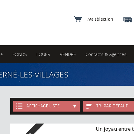
Ma sélection
++
FONDS
LOUER
VENDRE
Contacts & Agences
ERNÉ-LES-VILLAGES
AFFICHAGE LISTE
TRI PAR DÉFAUT
Un joyau entre t