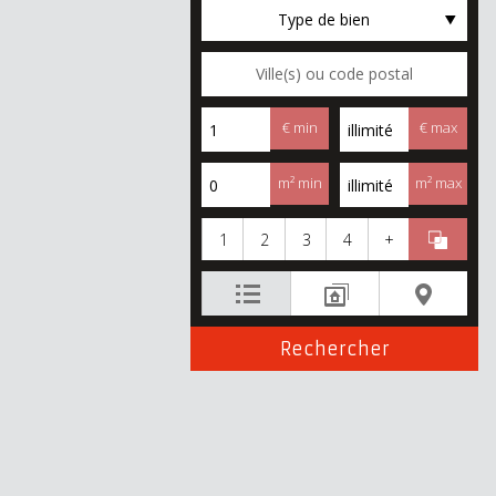
Type de bien
€ min
€ max
m² min
m² max
1
2
3
4
+