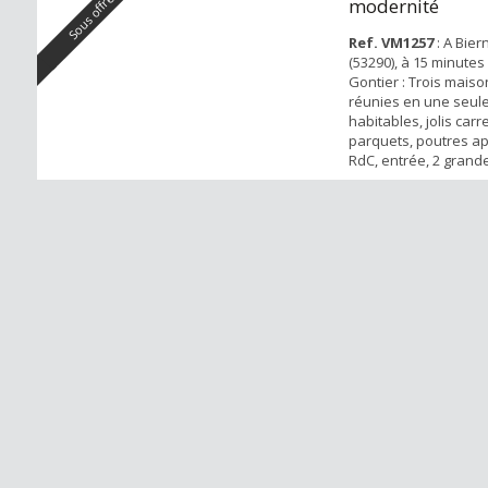
Sous offre
modernité
Ref. VM1257
: A Bier
(53290), à 15 minute
Gontier : Trois mais
réunies en une seul
habitables, jolis car
parquets, poutres a
RdC, entrée, 2 gran
avec sdb, 2 salons en
cuisine et un salon d’
manger. Au 1er 3 cha
salles d'eau. Grand j
de 5000 m2. Dans le ja