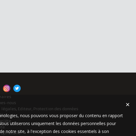
raires
mes-nous
✕
 légales, Editeur, Protection des données
technologies, nous pouvons vous proposer du contenu en rapport
lles
mplète
t. Nous utiliserons uniquement les données personnelles pour
ite
e notre site, à l'exception des cookies essentiels à son
ropriétaire