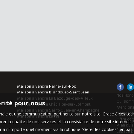
Maison à vendre Parné-sur-Roc
Maison à vendre Blandouet-Saint Jean
Nos Hono
Maison à vendre La Bazouge-des-Alleux
orité pour nous
Qui som
Maison à vendre Châtillon-sur-Colmont
Mentions
Maison à vendre Saint-Ouen-en-Champagne
timale et une communication pertinente sur notre site. Grace à ces 
personne
Maison à vendre Laval
Offre co
er la qualité de nos services et la convivialité de notre site interne
Plan du s
 à n'importe quel moment via la rubrique "Gérer les cookies" en bas d
Espace p