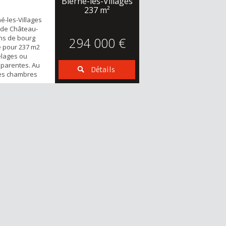
Bierné-les-Villages
237 m²
né-les-Villages
s de Château-
ons de bourg
294 000 €
e pour 237 m2
relages ou
pparentes. Au
Détails
des chambres
 enfilade,
été ou salle à
mbres et 2
ardin de plus
rdin, 2 abris...