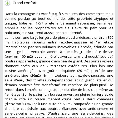
Grand confort
Dans la campagne d'Evron* (53), à 5 minutes des commerces mais
comme perdue au bout du monde, cette propriété atypique et
unique, bâtie en 1757 a été entièrement repensée, remaniée,
embellie par les propriétaires actuels. Havre de paix pour les
habitants, elle surprend aussi par sa modernité.
La maison, une large longère de pierre et d'ardoises, d'environ 350
m2 habitables répartis entre rez-de-chaussée et 1er étage
impressionne par ses volumes incroyables. L'entrée, éclairée par
une large baie verticale, amène à une très grande pièce de vie
(environ 100 m2) avec lumière traversante (nord-ouest/ sud-est)
poutres apparentes, grande cheminée de granit. Des portes vitrées
donnent accès aux deux terrasses extérieures. Plus loin une
cuisine aménagée avec goût et équipée (20 m2) précède une
arrière-cuisine (26m2). Enfin, toujours au rez-de-chaussée, une
salle d'eau, des toilettes indépendantes et un grand atelier qui
demain pourrait être transformé en chambre de plain-pied. De
retour dans l'entrée, un majestueux escalier de bois clair mène au
1er étage. Sur le palier, un bureau ouvert en pleine lumière et de
chaque côté un couloir menant d'une part à deux chambres
(d'environ 13 m2) et à une suite de 60 m2 composée d'une grande
chambre cathédrale aux poutres élancées avec antichambre et
salle-de-bains privative. D'autre part, une salle-de-bains, des