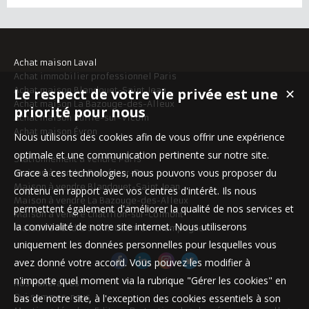
Achat maison Laval
Achat immobilier professionnel Paris
Le respect de votre vie privée est une
Achat maison Blandouet-Saint Jean
✕
Achat maison La Bazouge-des-Alleux
priorité pour nous
Achat maison Nuillé-sur-Vicoin
Achat maison Évron
Nous utilisons des cookies afin de vous offrir une expérience
optimale et une communication pertinente sur notre site.
Stationnement à vendre Paris
Grace à ces technologies, nous pouvons vous proposer du
Maison à vendre Parné-sur-Roc
Maison à vendre Blandouet-Saint Jean
contenu en rapport avec vos centres d'intérêt. Ils nous
Maison à vendre La Bazouge-des-Alleux
permettent également d'améliorer la qualité de nos services et
Maison à vendre Châtillon-sur-Colmont
la convivialité de notre site internet. Nous utiliserons
Maison à vendre Saint-Ouen-en-Champagne
uniquement les données personnelles pour lesquelles vous
avez donné votre accord. Vous pouvez les modifier à
n'importe quel moment via la rubrique "Gérer les cookies" en
Nos Honoraires
bas de notre site, à l'exception des cookies essentiels à son
Qui sommes-nous