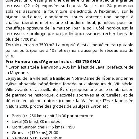
toilettes, un dressing et une dernière chambre avec une grande
terrasse (22 m2) exposée sud-ouest. Sur le toit 24 panneaux
solaires assurent la fourniture d'électricité. A l'extérieur, sur le
pignon sud-ouest, d'anciennes soues abritent une pompe à
chaleur (aérothermie) et une chaudière fioul, jumelées pour un
chauffage optimum de la maison (par le sol). Côté nord-ouest, la
terrasse se prolonge par un jardin aux essences recherchées de
plus de 1700 m2.
Terrain d'environ 3500 m2. La propriété est alimenté en eau potable
par un puits (pompe à 10 mètres) mais aussi par le réseau eau de
ville.
Prix Honoraires d'Agence Inclus : 435 750 € HAI
* Évron est située à environ 30–35 km à l’est de Laval, préfecture de
la Mayenne.
Le joyau de la ville est la Basilique Notre-Dame de l’Épine, ancienne
église abbatiale bénédictine fondée aux alentours du VIIᵉ siècle.
Ville vivante et accueillante, Évron propose une belle combinaison
de patrimoine historique, d’activités sportives et culturelles, et de
détente en pleine nature (comme la Vallée de l’Erve labellisée
Natura 2000, proche des grottes de Saulges). Evron et :
Paris (+/- 250 kms), soit 2 h 30 par autoroute
Laval (35 kms), 30 minutes
Mont Saint-Michel (115 kms), 1h50
Granville (130 kms), 2h00
Saint-Malo (150 kms) : 2h30