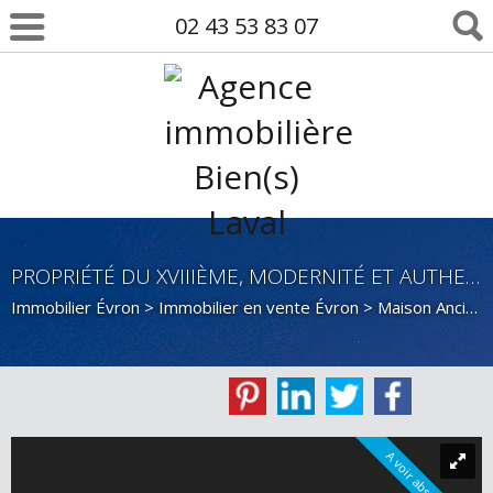
02 43 53 83 07
PROPRIÉTÉ DU XVIIIÈME, MODERNITÉ ET AUTHENTICITÉ
Immobilier Évron
>
Immobilier en vente Évron
>
Maison Ancienne en vente Évron
A voir absolument