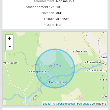
Ameublement
Non meublé
Stationnement ext.
10
Isolation
oui
Toiture
ardoises
Piscine
Non
+
-
Leaflet
| ©
OpenStreetMap
|
Foursquare
contributors