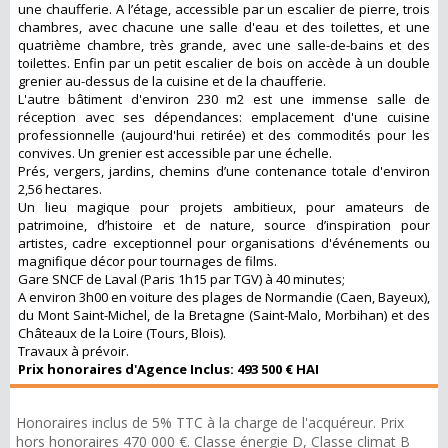
une chaufferie. A l’étage, accessible par un escalier de pierre, trois
chambres, avec chacune une salle d'eau et des toilettes, et une
quatrième chambre, très grande, avec une salle-de-bains et des
toilettes. Enfin par un petit escalier de bois on accède à un double
grenier au-dessus de la cuisine et de la chaufferie.
L'autre bâtiment d'environ 230 m2 est une immense salle de
réception avec ses dépendances: emplacement d'une cuisine
professionnelle (aujourd'hui retirée) et des commodités pour les
convives. Un grenier est accessible par une échelle.
Prés, vergers, jardins, chemins d’une contenance totale d'environ
2,56 hectares.
Un lieu magique pour projets ambitieux, pour amateurs de
patrimoine, d’histoire et de nature, source d’inspiration pour
artistes, cadre exceptionnel pour organisations d'événements ou
magnifique décor pour tournages de films.
Gare SNCF de Laval (Paris 1h15 par TGV) à 40 minutes;
A environ 3h00 en voiture des plages de Normandie (Caen, Bayeux),
du Mont Saint-Michel, de la Bretagne (Saint-Malo, Morbihan) et des
Châteaux de la Loire (Tours, Blois).
Travaux à prévoir.
Prix honoraires d'Agence Inclus: 493 500 € HAI
Honoraires inclus de 5% TTC à la charge de l'acquéreur. Prix
hors honoraires 470 000 €. Classe énergie D, Classe climat B