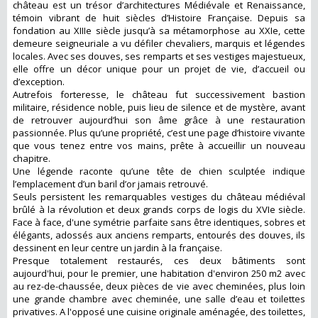
château est un trésor d’architectures Médiévale et Renaissance,
témoin vibrant de huit siècles d’Histoire Française. Depuis sa
fondation au XIIIe siècle jusqu’à sa métamorphose au XXIe, cette
demeure seigneuriale a vu défiler chevaliers, marquis et légendes
locales. Avec ses douves, ses remparts et ses vestiges majestueux,
elle offre un décor unique pour un projet de vie, d’accueil ou
d’exception.
Autrefois forteresse, le château fut successivement bastion
militaire, résidence noble, puis lieu de silence et de mystère, avant
de retrouver aujourd’hui son âme grâce à une restauration
passionnée. Plus qu’une propriété, c’est une page d’histoire vivante
que vous tenez entre vos mains, prête à accueillir un nouveau
chapitre.
Une légende raconte qu’une tête de chien sculptée indique
l’emplacement d’un baril d’or jamais retrouvé.
Seuls persistent les remarquables vestiges du château médiéval
brûlé à la révolution et deux grands corps de logis du XVIe siècle.
Face à face, d'une symétrie parfaite sans être identiques, sobres et
élégants, adossés aux anciens remparts, entourés des douves, ils
dessinent en leur centre un jardin à la française.
Presque totalement restaurés, ces deux bâtiments sont
aujourd'hui, pour le premier, une habitation d'environ 250 m2 avec
au rez-de-chaussée, deux pièces de vie avec cheminées, plus loin
une grande chambre avec cheminée, une salle d’eau et toilettes
privatives. A l'opposé une cuisine originale aménagée, des toilettes,