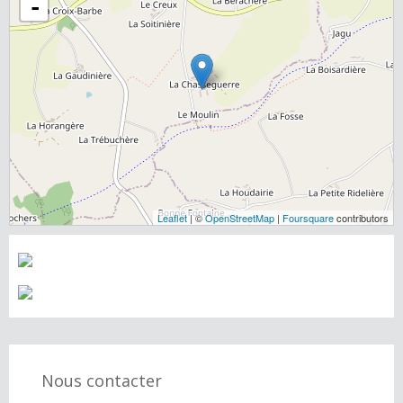
-
Leaflet
| ©
OpenStreetMap
|
Foursquare
contributors
Nous contacter