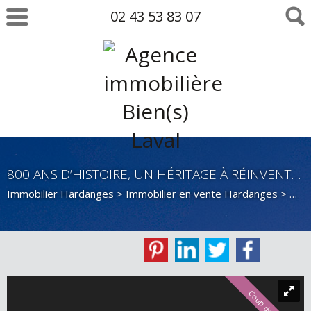
02 43 53 83 07
800 ANS D’HISTOIRE, UN HÉRITAGE À RÉINVENTER
Immobilier Hardanges
>
Immobilier en vente Hardanges
>
Mais
Coup de cœur